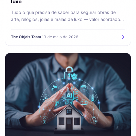
luxo
Tudo o que precisa de saber para segurar obras de
arte, relógios, joias e malas de luxo — valor acordado,
avaliações e calendário de revisão.
The Objais Team
·
19 de maio de 2026