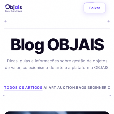
Baixar
+
+
Blog OBJAIS
Dicas, guias e informações sobre gestão de objetos
de valor, colecionismo de arte e a plataforma OBJAIS.
Explorar por tema
TODOS OS ARTIGOS
AI
ART
AUCTION
BAGS
BEGINNER
CL
·
·
·
·
·
·