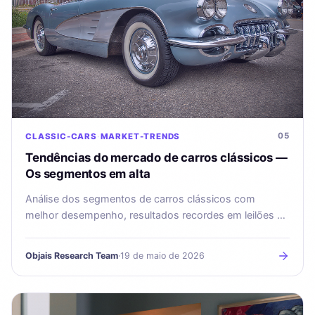
05
CLASSIC-CARS
MARKET-TRENDS
Tendências do mercado de carros clássicos —
Os segmentos em alta
Análise dos segmentos de carros clássicos com
melhor desempenho, resultados recordes em leilões e
o que os colecionadores devem observar em 2025.
Objais Research Team
·
19 de maio de 2026