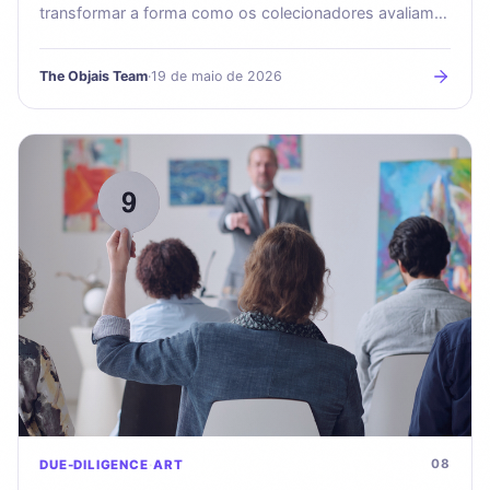
transformar a forma como os colecionadores avaliam,
gerem e seguram as suas coleções de arte.
The Objais Team
·
19 de maio de 2026
08
DUE-DILIGENCE
ART