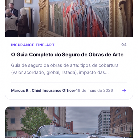
04
INSURANCE
FINE-ART
O Guia Completo do Seguro de Obras de Arte
Guia de seguro de obras de arte: tipos de cobertura
(valor acordado, global, listada), impacto das
avaliações no prémio e como encontrar o segurador
certo.
Marcus R., Chief Insurance Officer
·
19 de maio de 2026