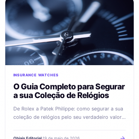
INSURANCE
WATCHES
O Guia Completo para Segurar
a sua Coleção de Relógios
De Rolex a Patek Philippe: como segurar a sua
coleção de relógios pelo seu verdadeiro valor
de mercado, com uma estimativa gratuita por
IA em 30 segundos.
Objais Editorial
·
19 de maio de 2026