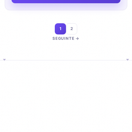
1
2
SEGUINTE →