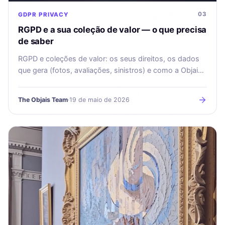
03
GDPR
PRIVACY
RGPD e a sua coleção de valor — o que precisa
de saber
RGPD e coleções de valor: os seus direitos, os dados
que gera (fotos, avaliações, sinistros) e como a Objais
os protege desde a conceção.
The Objais Team
·
19 de maio de 2026